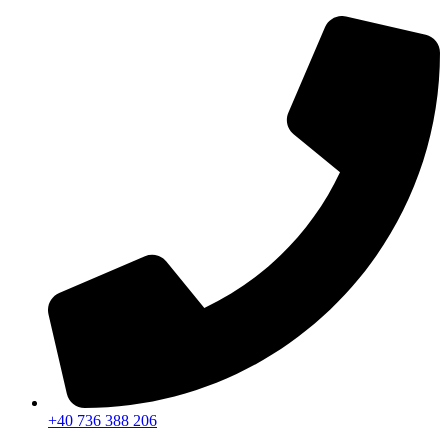
Sari
la
conținut
+40 736 388 206