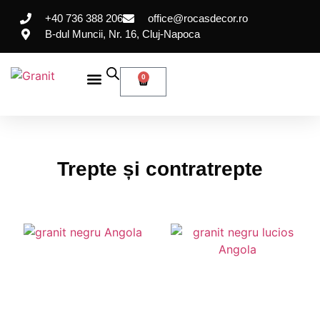
+40 736 388 206
office@rocasdecor.ro
B-dul Muncii, Nr. 16, Cluj-Napoca
0
Portofoliu Lucrari
Trepte și contratrepte