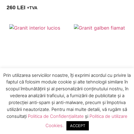
260
LEI
+TVA
Prin utilizarea serviciilor noastre, îți exprimi acordul cu privire la
faptul că folosim module cookie și alte tehnologii similare în
scopul îmbunătățirii și al personalizării conținutului nostru, în
vederea analizării traficului, a furnizării de publicitate și a
protecției anti-spam și anti-malware, precum și împotriva
utilizării neautorizate. Pentru mai multe detalii, vă rugăm să
Placi Cream Flower
Placi Honey Fiamat De
consultați
Politica de Confidențialitate
și
Politica de utilizare
Lucios 60x60x1,5 Cm
Exterior 60x60x1,5 Cm
Cookies.
ACCEPT