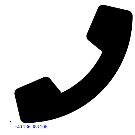
Sari
la
conținut
+40 736 388 206