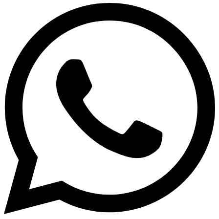
fiamat
30x60x1,5
cm
-
OFERTA