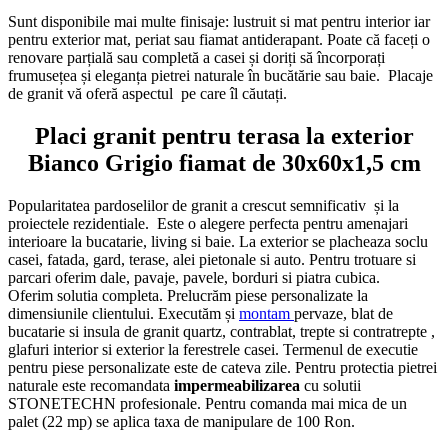
Sunt disponibile mai multe finisaje: lustruit si mat pentru interior iar
pentru exterior mat, periat sau fiamat antiderapant. Poate că faceți o
renovare parțială sau completă a casei și doriți să încorporați
frumusețea și eleganța pietrei naturale în bucătărie sau baie. Placaje
de granit vă oferă aspectul pe care îl căutați.
Placi granit pentru terasa la exterior
Bianco Grigio fiamat de 30x60x1,5 cm
Popularitatea pardoselilor de granit a crescut semnificativ și la
proiectele rezidentiale. Este o alegere perfecta pentru amenajari
interioare la bucatarie, living si baie. La exterior se placheaza soclu
casei, fatada, gard, terase, alei pietonale si auto. Pentru trotuare si
parcari oferim dale, pavaje, pavele, borduri si piatra cubica.
Oferim solutia completa. Prelucrăm piese personalizate la
dimensiunile clientului. Executăm și
montam
pervaze, blat de
bucatarie si insula de granit quartz, contrablat, trepte si contratrepte ,
glafuri interior si exterior la ferestrele casei. Termenul de executie
pentru piese personalizate este de cateva zile. Pentru protectia pietrei
naturale este recomandata
impermeabilizarea
cu solutii
STONETECHN profesionale. Pentru comanda mai mica de un
palet (22 mp) se aplica taxa de manipulare de 100 Ron.