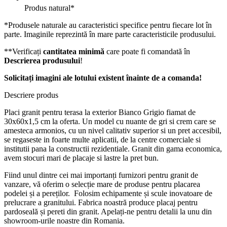
Produs natural*
*Produsele naturale au caracteristici specifice pentru fiecare lot în
parte. Imaginile reprezintă în mare parte caracteristicile produsului.
**Verificați
cantitatea minimă
care poate fi comandată în
Descrierea produsului
!
Solicitați imagini ale lotului existent înainte de a comanda!
Descriere produs
Placi granit pentru terasa la exterior Bianco Grigio fiamat de
30x60x1,5 cm la oferta. Un model cu nuante de gri si crem care se
amesteca armonios, cu un nivel calitativ superior si un pret accesibil,
se regaseste in foarte multe aplicatii, de la centre comerciale si
institutii pana la constructii rezidentiale. Granit din gama economica,
avem stocuri mari de placaje si lastre la pret bun.
Fiind unul dintre cei mai importanți furnizori pentru granit de
vanzare, vă oferim o selecție mare de produse pentru placarea
podelei și a pereților. Folosim echipamente și scule inovatoare de
prelucrare a granitului. Fabrica noastră produce placaj pentru
pardoseală și pereti din granit. Apelați-ne pentru detalii la unu din
showroom-urile noastre din Romania.