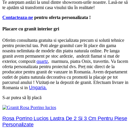
Te asteptam astăzi la unul dintre showroom-urile noastre. Lasă-ne să
te ajutăm să transformi casa visului tău în realitate!
Contacteaza-ne
pentru oferta personalizata !
Placare cu granit interior gri
Oferim consultanta gratuita si specializata precum si solutii tehnice
pentru proiectul tau. Poti alege granitul care îti place din gama
noastra nelimitata de modele din piatra naturala online. Pe langa
granit avem permanent pe stoc ardezie, andezit fiamat si mat de
exterior, compozit
quartz
, marmura, piatra Onix, travertin. Va facem
oferta personalizata pentru proiectul dvs. Preț mic direct de la
producator pentru granit de vanzare in Romania. Avem departament
outlet de piatra naturala decorativa cu promotii la placaje pe tot
parcursul anului ! Vizitați-ne la depozit de granit. Efectuam livrare in
Romania si in
Ungaria.
S-ar putea să îți placă
Rosa Porrino Lucios Lastra De 2 Si 3 Cm Pentru Piese
Personalizate