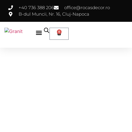
+40 736 388 206
office@rocasdecor.ro
B-dul Muncii, Nr. 16, Cluj-Napoca
0