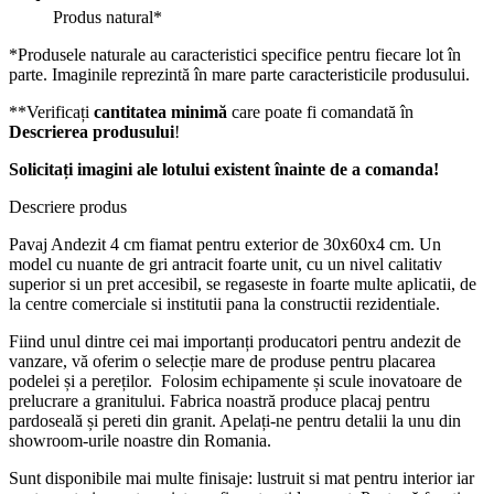
Produs natural*
*Produsele naturale au caracteristici specifice pentru fiecare lot în
parte. Imaginile reprezintă în mare parte caracteristicile produsului.
**Verificați
cantitatea minimă
care poate fi comandată în
Descrierea produsului
!
Solicitați imagini ale lotului existent înainte de a comanda!
Descriere produs
Pavaj Andezit 4 cm fiamat pentru exterior de 30x60x4 cm. Un
model cu nuante de gri antracit foarte unit, cu un nivel calitativ
superior si un pret accesibil, se regaseste in foarte multe aplicatii, de
la centre comerciale si institutii pana la constructii rezidentiale.
Fiind unul dintre cei mai importanți producatori pentru andezit de
vanzare, vă oferim o selecție mare de produse pentru placarea
podelei și a pereților. Folosim echipamente și scule inovatoare de
prelucrare a granitului. Fabrica noastră produce placaj pentru
pardoseală și pereti din granit. Apelați-ne pentru detalii la unu din
showroom-urile noastre din Romania.
Sunt disponibile mai multe finisaje: lustruit si mat pentru interior iar