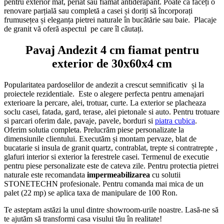
pentru exterior mat, periat sau fiamat antiderapant. Poate că faceți o
renovare parțială sau completă a casei și doriți să încorporați
frumusețea și eleganța pietrei naturale în bucătărie sau baie. Placaje
de granit vă oferă aspectul pe care îl căutați.
Pavaj Andezit 4 cm fiamat pentru
exterior de 30x60x4 cm
Popularitatea pardoselilor de andezit a crescut semnificativ și la
proiectele rezidentiale. Este o alegere perfecta pentru amenajari
exterioare la percare, alei, trotuar, curte. La exterior se placheaza
soclu casei, fatada, gard, terase, alei pietonale si auto. Pentru trotuare
si parcari oferim dale, pavaje, pavele, borduri si
piatra cubica
.
Oferim solutia completa. Prelucrăm piese personalizate la
dimensiunile clientului. Executăm și montam pervaze, blat de
bucatarie si insula de granit quartz, contrablat, trepte si contratrepte ,
glafuri interior si exterior la ferestrele casei. Termenul de executie
pentru piese personalizate este de cateva zile. Pentru protectia pietrei
naturale este recomandata
impermeabilizarea
cu solutii
STONETECHN profesionale. Pentru comanda mai mica de un
palet (22 mp) se aplica taxa de manipulare de 100 Ron.
Te asteptam astăzi la unul dintre showroom-urile noastre. Lasă-ne să
te ajutăm să transformi casa visului tău în realitate!