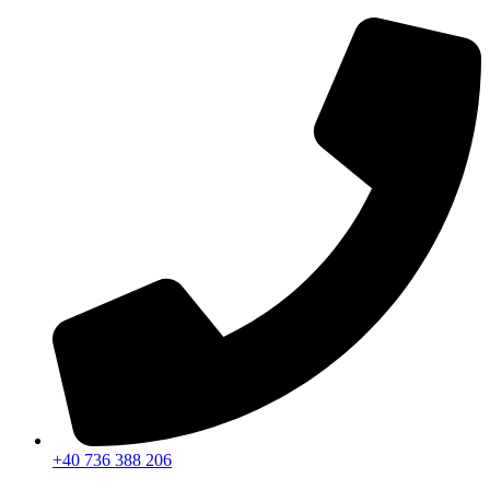
Sari
la
conținut
+40 736 388 206