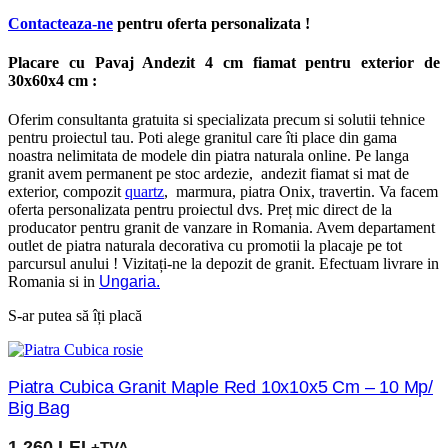
Contacteaza-ne
pentru oferta personalizata !
Placare cu Pavaj Andezit 4 cm fiamat pentru exterior de
30x60x4 cm :
Oferim consultanta gratuita si specializata precum si solutii tehnice
pentru proiectul tau. Poti alege granitul care îti place din gama
noastra nelimitata de modele din piatra naturala online. Pe langa
granit avem permanent pe stoc ardezie, andezit fiamat si mat de
exterior, compozit
quartz
, marmura, piatra Onix, travertin. Va facem
oferta personalizata pentru proiectul dvs. Preț mic direct de la
producator pentru granit de vanzare in Romania. Avem departament
outlet de piatra naturala decorativa cu promotii la placaje pe tot
parcursul anului ! Vizitați-ne la depozit de granit. Efectuam livrare in
Romania si in
Ungaria.
S-ar putea să îți placă
Piatra Cubica Granit Maple Red 10x10x5 Cm – 10 Mp/
Big Bag
1.260
LEI
+TVA