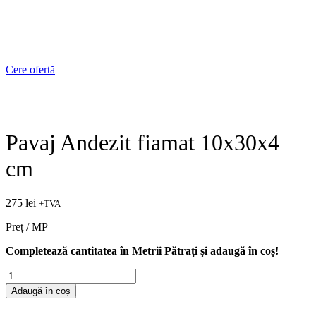
Cere ofertă
Pavaj Andezit fiamat 10x30x4
cm
275
lei
+TVA
Preț / MP
Completează cantitatea în Metrii Pătrați și adaugă în coș!
Cantitate
Pavaj
Adaugă în coș
Andezit
fiamat