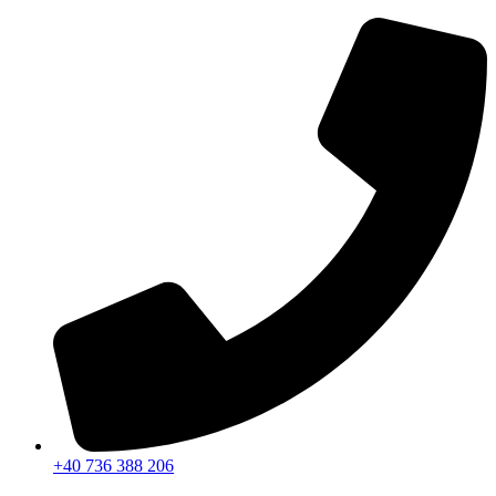
Sari
la
conținut
+40 736 388 206