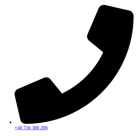
Sari
la
conținut
+40 736 388 206