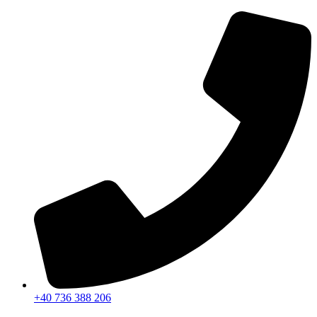
Sari
la
conținut
+40 736 388 206