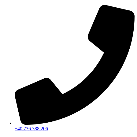
Sari
la
conținut
+40 736 388 206