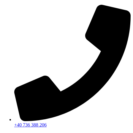
Sari
la
conținut
+40 736 388 206