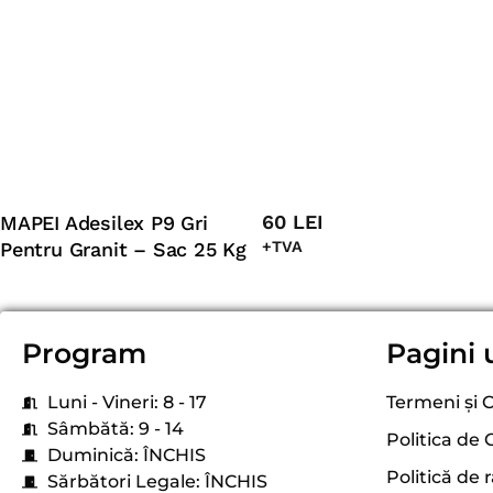
60
LEI
MAPEI Adesilex P9 Gri
Pentru Granit – Sac 25 Kg
+TVA
Program
Pagini 
Luni - Vineri: 8 - 17
Termeni și C
Sâmbătă: 9 - 14
Politica de 
Duminică: ÎNCHIS
Politică de 
Sărbători Legale: ÎNCHIS