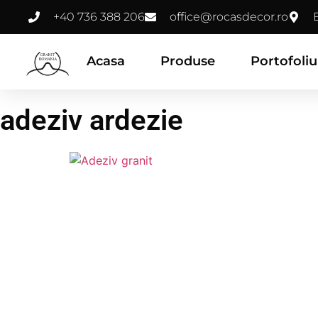
+40 736 388 206
office@rocasdecor.ro
Acasa
Produse
Portofoliu
adeziv ardezie