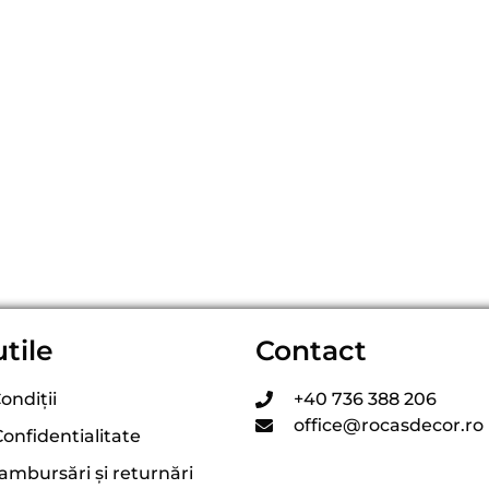
utile
Contact
ondiții
+40 736 388 206
office@rocasdecor.ro
Confidentialitate
rambursări și returnări