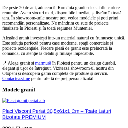
De peste 20 de ani, aducem în România granit selectat din cariere
renumite. Avem stocuri mari, disponibile imediat, și livrăm în toată
țara. În showroom-urile noastre poți vedea modelele și poți primi
recomandări personalizate. Ne mândrim cu sute de proiecte
finalizate în Ploiesti și în toată regiunea Munteniei.
Alegând granit investești într-un material natural cu frumusețe unică.
Este soluția perfectă pentru case moderne, spații comerciale și
proiecte rezidențiale. Fiecare piesă de granit este prelucrată la
comandă, cu atenție la detalii și finisaje impecabile.
📍 Alege granit și
marmură
în Ploiesti pentru un design durabil,
elegant și ușor de întreținut. Vizitează showroom-ul nostru din
Otopeni și descoperă gama completă de produse și servicii.
Contactează-ne
pentru ofertă de preț personalizată!
Modele granit
Placi Viscont Periat 30,5x61x1 Cm – Toate Laturi
Bizotate PREMIUM