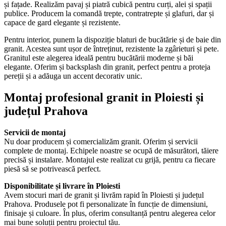
și fațade. Realizăm pavaj și piatră cubică pentru curți, alei și spații
publice. Producem la comandă trepte, contratrepte și glafuri, dar și
capace de gard elegante și rezistente.
Pentru interior, punem la dispoziție blaturi de bucătărie și de baie din
granit. Acestea sunt ușor de întreținut, rezistente la zgârieturi și pete.
Granitul este alegerea ideală pentru bucătării moderne și băi
elegante. Oferim și backsplash din granit, perfect pentru a proteja
pereții și a adăuga un accent decorativ unic.
Montaj profesional granit in Ploiesti și
județul Prahova
Servicii de montaj
Nu doar producem și comercializăm granit. Oferim și servicii
complete de montaj. Echipele noastre se ocupă de măsurători, tăiere
precisă și instalare. Montajul este realizat cu grijă, pentru ca fiecare
piesă să se potrivească perfect.
Disponibilitate și livrare în Ploiesti
Avem stocuri mari de granit și livrăm rapid în Ploiesti și județul
Prahova. Produsele pot fi personalizate în funcție de dimensiuni,
finisaje și culoare. În plus, oferim consultanță pentru alegerea celor
mai bune soluții pentru proiectul tău.