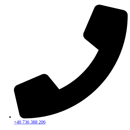
Sari
la
conținut
+40 736 388 206